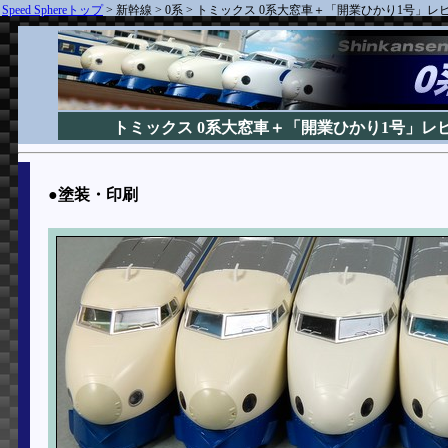
Speed Sphereトップ
>
新幹線
>
0系
>
トミックス 0系大窓車＋「開業ひかり1号」レビュ
トミックス 0系大窓車＋「開業ひかり1号」レビュ
●塗装・印刷