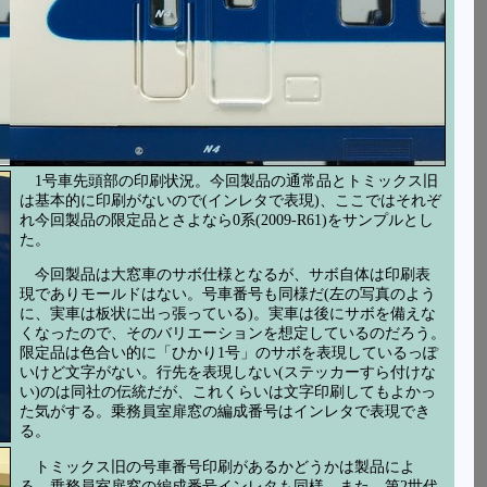
1号車先頭部の印刷状況。今回製品の通常品とトミックス旧
は基本的に印刷がないので(インレタで表現)、ここではそれぞ
れ今回製品の限定品とさよなら0系(2009-R61)をサンプルとし
た。
今回製品は大窓車のサボ仕様となるが、サボ自体は印刷表
現でありモールドはない。号車番号も同様だ(左の写真のよう
に、実車は板状に出っ張っている)。実車は後にサボを備えな
くなったので、そのバリエーションを想定しているのだろう。
限定品は色合い的に「ひかり1号」のサボを表現しているっぽ
いけど文字がない。行先を表現しない(ステッカーすら付けな
い)のは同社の伝統だが、これくらいは文字印刷してもよかっ
た気がする。乗務員室扉窓の編成番号はインレタで表現でき
る。
トミックス旧の号車番号印刷があるかどうかは製品によ
る。乗務員室扉窓の編成番号インレタも同様。また、第2世代