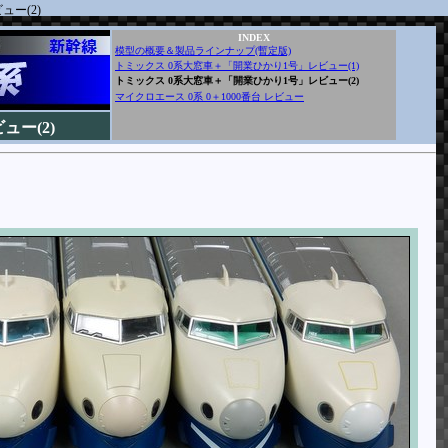
ー(2)
INDEX
模型の概要＆製品ラインナップ(暫定版)
トミックス 0系大窓車＋「開業ひかり1号」レビュー(1)
トミックス 0系大窓車＋「開業ひかり1号」レビュー(2)
マイクロエース 0系 0＋1000番台 レビュー
ー(2)