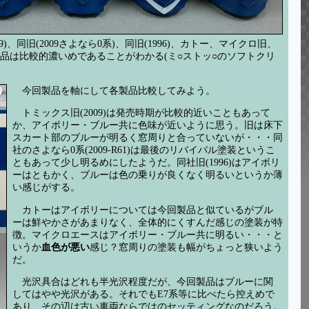
、同旧(2009さよなら0系)、同旧(1996)、カトー、マイクロ旧、
品は比較的濃いめであることがわかる(ミ○ストッ○のソフトクリ
今回製品を軸にして各製品比較してみよう。
トミックス旧(2009)は発売時期が比較的近いこともあって
か、アイボリー・ブルー共に色味が近いように思う。旧は床下
スカート部のブルーが明るく窓周りと合っていないが・・・同
社のさよなら0系(2009-R61)は最後のリバイバル塗装というこ
ともあって少し明るめにしたようだ。同社旧(1996)はアイボリ
ーはともかく、ブルーは色の乗りが良くなく明るいというか薄
い感じがする。
カトーはアイボリーについては今回製品と似ているがブル
ーは鮮やかさがあまりなく、全体的にくすんだ感じの塗装が特
徴。マイクロエースはアイボリー・ブルー共に明るい・・・と
いうか
血色が悪い
感じ？窓周りの塗装も幅がちょっと狭いよう
だ。
光沢具合はどれも半光沢程度だが、今回製品はブルーに関
してはやや光沢がある。それでもE7系等に比べたら控えめで
あり、その辺は古い車両ならではのセッティングなのだろう。