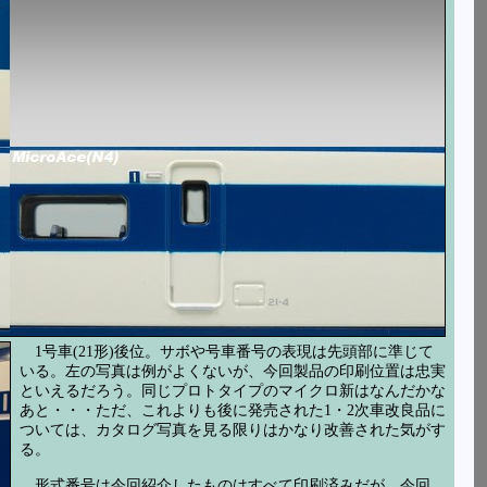
1号車(21形)後位。サボや号車番号の表現は先頭部に準じて
いる。左の写真は例がよくないが、今回製品の印刷位置は忠実
といえるだろう。同じプロトタイプのマイクロ新はなんだかな
あと・・・ただ、これよりも後に発売された1・2次車改良品に
ついては、カタログ写真を見る限りはかなり改善された気がす
る。
形式番号は今回紹介したものはすべて印刷済みだが、今回