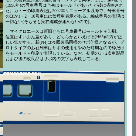
(1996年)の号車番号は当初はモールドがあったが後に省略され
た。カトーの印刷表記は2002年リニューアル以降で、号車番号
のほか1・2・10号車には禁煙車表示がある。編成番号の表現は
一切ない(そもそも実在編成が組めないので)。
マイクロエースは新旧ともに号車番号はモールド＋印刷。
位置はずいぶん差があり、どちらかといえば旧(H65)の方が正
しい気がする。新(N4)は今回製品同様のサボ仕様となるが、プ
ロトタイプのお召列車はサボの使用をやめた時期なので枠だけ
をモールド＋印刷で表現している。なお、初期の1・2次車製品
および後の改良品はサボ内の文字も表現している。