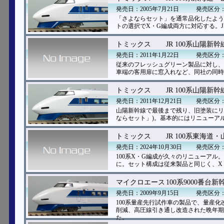
発売日：2005年7月21日
発売区分
「さよならセット」を通常品化したよう
トの選択でX・G編成両方に対応する。
トミックス
JR 100系山陽
発売日：2011年1月22日
発売区分
従来のフレッシュグリーン製品に対し、
車端の客用扉に窓入れなど、同社の同時
トミックス
JR 100系山陽
発売日：2011年12月21日
発売区分
山陽新幹線で最後まで残り、旧塗装にリバ
ならセット」)。基本的にはリニューア
トミックス
JR 100系東海道
発売日：2024年10月30日
発売区分
100系X・G編成が久々のリニューア
に。セット構成は従来製品と同じく、X
マイクロエース
100系9000番台
発売日：2009年9月15日
発売区分
100系量産先行試作車の製品で、量産化
削減、高圧線引き通し改造された晩年期
た。