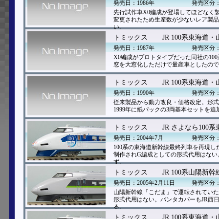
発売日：1986年
発売区分
先行試作車X0編成が登場してほどなく
変更されたため生産数が少ないレア製品
い。
トミックス
JR 100系東海道
発売日：1987年
発売区分
X0編成がプロトタイプだった同社の1
窓を大窓化しただけで量産車としたので
トミックス
JR 100系東海道
発売日：1990年
発売区分
従来製品から動力改良・価格改定。形式
1999年に紙パックの3両基本セットを
トミックス
JR さよなら10
発売日：2004年7月
発売区分
100系の東海道新幹線最終列車を再現
制作されG編成としての形式代用はない
ず。
トミックス
JR 100系山陽
発売日：2005年2月11日
発売区分
山陽新幹線「こだま」で運転されていた
形式代用はない。パンタカバーもJR西
る。
トミックス
JR 100系東海道