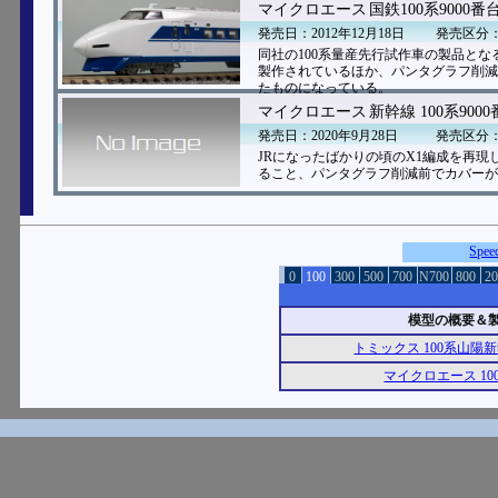
マイクロエース
国鉄100系9000
発売日：2012年12月18日
発売区分
同社の100系量産先行試作車の製品とな
製作されているほか、パンタグラフ削減
たものになっている。
マイクロエース
新幹線 100系900
発売日：2020年9月28日
発売区分
JRになったばかりの頃のX1編成を再
ること、パンタグラフ削減前でカバーが
Spe
0
100
300
500
700
N700
800
20
模型の概要＆製
トミックス 100系山陽
マイクロエース 10