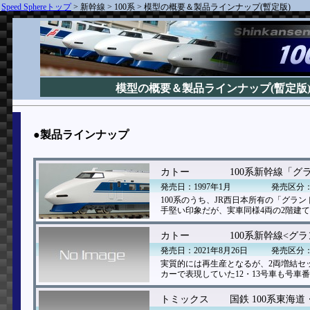
Speed Sphereトップ
>
新幹線
>
100系
>
模型の概要＆製品ラインナップ(暫定版)
模型の概要＆製品ラインナップ(暫定版
●製品ラインナップ
カトー
100系新幹線「グ
発売日：1997年1月
発売区分
100系のうち、JR西日本所有の「グ
手堅い印象だが、実車同様4両の2階建
カトー
100系新幹線<グ
発売日：2021年8月26日
発売区分
実質的には再生産となるが、2両増結セ
カーで表現していた12・13号車も号車
トミックス
国鉄 100系東海