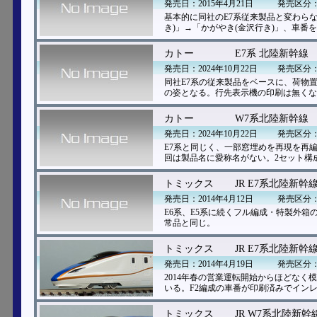
発売日：2015年4月21日
発売区分
基本的に同社のE7系従来製品と変わら
き)」→「かがやき(金沢行き)」、車番を
カトー
E7系 北陸新幹線
発売日：2024年10月22日
発売区分
同社E7系の従来製品をベースに、荷物
の姿となる。行先表示機の印刷は無くな
カトー
W7系北陸新幹線
発売日：2024年10月22日
発売区分
E7系と同じく、一部窓埋めを再現を再
回は製品名に愛称名がない。2セット構
トミックス
JR E7系北陸新幹
発売日：2014年4月12日
発売区分
E6系、E5系に続くフル編成・特製外
常品と同じ。
トミックス
JR E7系北陸新幹
発売日：2014年4月19日
発売区分
2014年春の営業運転開始からほどな
いる。F2編成の車番が印刷済みでイン
トミックス
JR W7系北陸新幹