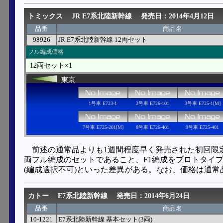
トミックス
JR E7系北陸新幹線
発売日：2014年4月12日
品番
商品名
98926
JR E7系北陸新幹線 12両セット
フル編成価格
12両セット×1
東京
1号車 E723-1
2号車 E726-101
3号車 E725-1[M]
7号車 E725-201[M]
8号車 E726-401
9号車 E725-401
前述の通常品よりも1週間程度早く発売された初回限
両フル編成のセットであること、F1編成をプロトタイ
(編成選択不可)といった差異がある。なお、価格は通
カトー
E7系北陸新幹線
発売日：2014年6月24日
品番
商品名
10-1221
E7系北陸新幹線 基本セット(3両)