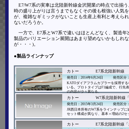
E7/W7系の実車は北陸新幹線金沢開業の時点で出揃
時の盛り上がりは言うまでもなくその後も根強い人気を
が、複雑なギミックがないことも生産上有利と考えられ
ないだろうか。
一方で、E7系とW7系で違いはほとんどなく、製造
製品のバリエーション展開はあまり望めないかもしれな
が・・・)。
●製品ラインナップ
カトー
E7系北陸新幹線
発売日：2014年6月24日
発売区分
KATOダイアフラムカプラーを採用する
いる。プロトタイプはF1編成で、行先
の内容が少々異なる。
カトー
W7系北陸新幹線
発売日：2015年3月24日
発売区分
JR西日本所有のW7系をラインナップに
セット構成が異なり、基本＋増結の2セ
カトー
E7系北陸新幹線