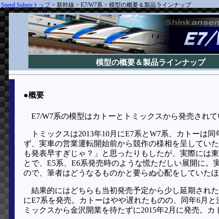
Speed Sphereトップ
>
新幹線
>
E7/W7系
>
模型の概要＆製品ラインナップ
模型の概要＆製品ラインナップ
●概要
E7/W7系の模型はカトーとトミックスから発売され
トミックスは2013年10月にE7系とW7系、カトーは
ず、実車の営業運転開始前から競作の様相を呈していた。
も発表早すぎじゃ？」と思ったりもしたが、実際には東
とで、E5系、E6系発売時のような慌ただしい展開に
ので、筆者はどうなるものかと要らぬ心配をしていたほ
結果的にはどちらも当初発売予定から少し延期されたも
にE7系を発売。カトーはやや遅れたものの、同年6月
ミックスから金沢開業を待たずに2015年2月に発売。