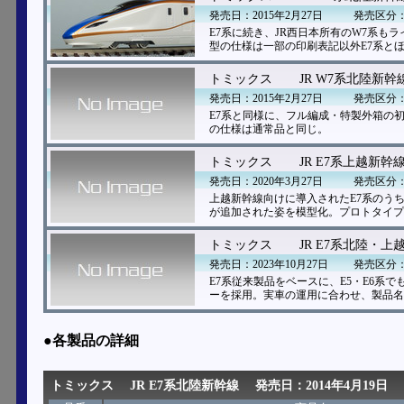
発売日：2015年2月27日
発売区分
E7系に続き、JR西日本所有のW7系も
型の仕様は一部の印刷表記以外E7系と
トミックス
JR W7系北陸新幹
発売日：2015年2月27日
発売区分
E7系と同様に、フル編成・特製外箱の
の仕様は通常品と同じ。
トミックス
JR E7系上越新幹
発売日：2020年3月27日
発売区分
上越新幹線向けに導入されたE7系のうち
が追加された姿を模型化。プロトタイプ
トミックス
JR E7系北陸・上
発売日：2023年10月27日
発売区分
E7系従来製品をベースに、E5・E6
ーを採用。実車の運用に合わせ、製品名
●各製品の詳細
トミックス
JR E7系北陸新幹線
発売日：2014年4月19日