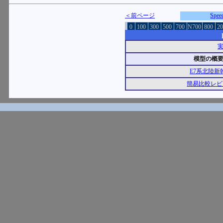
＜前ページ
Spe
0
100
300
500
700
N700
800
20
模型の概
E7系北陸新
簡易比較レビ