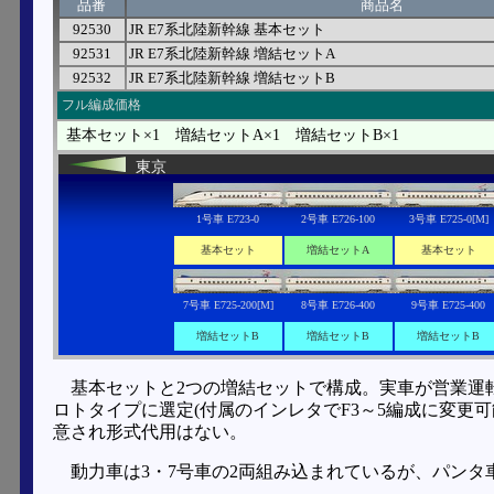
品番
商品名
92530
JR E7系北陸新幹線 基本セット
92531
JR E7系北陸新幹線 増結セットA
92532
JR E7系北陸新幹線 増結セットB
フル編成価格
基本セット×1 増結セットA×1 増結セットB×1
東京
1号車 E723-0
2号車 E726-100
3号車 E725-0[M]
基本セット
増結セットA
基本セット
7号車 E725-200[M]
8号車 E726-400
9号車 E725-400
増結セットB
増結セットB
増結セットB
基本セットと2つの増結セットで構成。実車が営業運
ロトタイプに選定(付属のインレタでF3～5編成に変更
意され形式代用はない。
動力車は3・7号車の2両組み込まれているが、パン