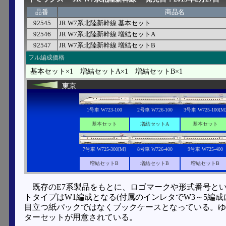
品番
商品名
92545
JR W7系北陸新幹線 基本セット
92546
JR W7系北陸新幹線 増結セットA
92547
JR W7系北陸新幹線 増結セットB
フル編成価格
基本セット×1 増結セットA×1 増結セットB×1
東京
1号車 W723-100
2号車 W726-100
3号車 W725-100[M
基本セット
増結セットA
基本セット
7号車 W725-300[M]
8号車 W726-400
9号車 W725-400
増結セットB
増結セットB
増結セットB
既存のE7系製品をもとに、ロゴマークや形式番号とい
トタイプはW1編成となる(付属のインレタでW3～5編
目立つ紙パックではなくブックケースとなっている。ゆ
ターセットが用意されている。