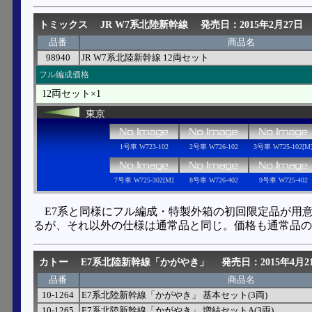
トミックス
JR W7系北陸新幹線
発売日：2015年2月27日
品番
商品名
98940
JR W7系北陸新幹線 12両セット
フル編成価格
12両セット×1
東京
1号車 W723-102
2号車 W726-102
3号車 W725-102[M
7号車 W725-302[M]
8号車 W726-402
9号車 W725-402
E7系と同様にフル編成・特製外箱の初回限定品が用意
るが、それ以外の仕様は通常品と同じ。価格も通常品の
カトー
E7系北陸新幹線「かがやき」
発売日：2015年4月2
品番
商品名
10-1264
E7系北陸新幹線「かがやき」 基本セット(3両)
10-1265
E7系北陸新幹線「かがやき」 増結セットA(3両)