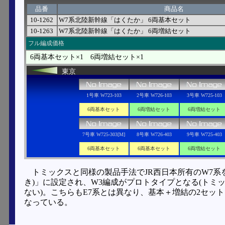
品番
商品名
10-1262
W7系北陸新幹線「はくたか」 6両基本セット
10-1263
W7系北陸新幹線「はくたか」 6両増結セット
フル編成価格
6両基本セット×1 6両増結セット×1
東京
1号車 W723-103
2号車 W726-103
3号車 W725-103
6両基本セット
6両増結セット
6両増結セット
7号車 W725-303[M]
8号車 W726-403
9号車 W725-403
6両基本セット
6両基本セット
6両増結セット
トミックスと同様の製品手法でJR西日本所有のW7系
き)」に設定され、W3編成がプロトタイプとなる(ト
ない)。こちらもE7系とは異なり、基本＋増結の2セッ
なっている。