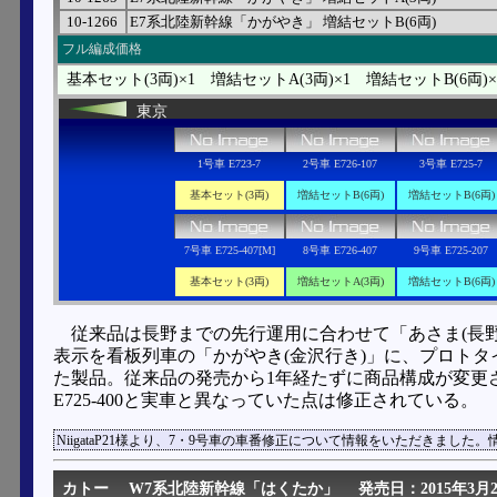
10-1266
E7系北陸新幹線「かがやき」 増結セットB(6両)
フル編成価格
基本セット(3両)×1 増結セットA(3両)×1 増結セットB(6両)
東京
1号車 E723-7
2号車 E726-107
3号車 E725-7
基本セット(3両)
増結セットB(6両)
増結セットB(6両)
7号車 E725-407[M]
8号車 E726-407
9号車 E725-207
基本セット(3両)
増結セットA(3両)
増結セットB(6両)
従来品は長野までの先行運用に合わせて「あさま(長
表示を看板列車の「かがやき(金沢行き)」に、プロトタイ
た製品。従来品の発売から1年経たずに商品構成が変更され
E725-400と実車と異なっていた点は修正されている。
NiigataP21様より、7・9号車の車番修正について情報をいただきました。
カトー
W7系北陸新幹線「はくたか」
発売日：2015年3月2