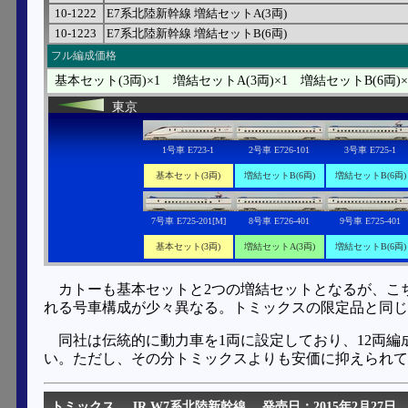
10-1222
E7系北陸新幹線 増結セットA(3両)
10-1223
E7系北陸新幹線 増結セットB(6両)
フル編成価格
基本セット(3両)×1 増結セットA(3両)×1 増結セットB(6両)
東京
1号車 E723-1
2号車 E726-101
3号車 E725-1
基本セット(3両)
増結セットB(6両)
増結セットB(6両)
7号車 E725-201[M]
8号車 E726-401
9号車 E725-401
基本セット(3両)
増結セットA(3両)
増結セットB(6両)
カトーも基本セットと2つの増結セットとなるが、こ
れる号車構成が少々異なる。トミックスの限定品と同じ
同社は伝統的に動力車を1両に設定しており、12両
い。ただし、その分トミックスよりも安価に抑えられて
トミックス
JR W7系北陸新幹線
発売日：2015年2月27日