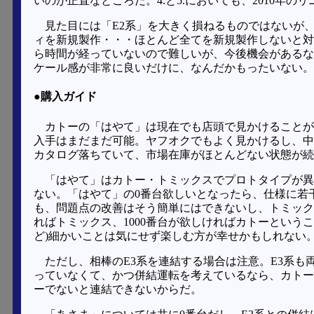
いのが正直なところだ。4.と5.においても、2010年
見た目には「E2系」を大きく損ねるものではないが
ィを新規製作・・・ほとんど全てを新規製作しないと対
ら時間が経っていないので難しいが、今後機会があるな
ケール感が非常に良いだけに、なんだかもったいない。
●購入ガイド
カトーの「はやて」は現在でも店頭で見かけることが
入手はまだまだ可能。ヤフオクでもよく見かけるし、中
カタログ落ちていて、市場在庫がほとんどない状態が続い
「はやて」はカトー・トミックスでプロトタイプが異
ない。「はやて」の0番台欲しいとなったら、仕様に若
も、問題点の改善はそう簡単にはできないし、トミック
ればトミックス、1000番台が欲しければカトーという
ど)細かいことは気にせず楽しむ方が幸せかもしれない
ただし、相棒のE3系を連結する場合は注意。E3系
っていなくて、かつ併結運転を考えているなら、カトー
ーでないと連結できないからだ。