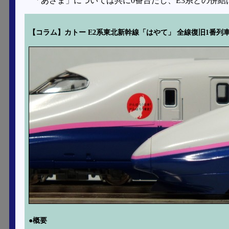
「あさま」については共に0番台だし、E3系との併
【コラム】カトー E2系東北新幹線「はやて」 全線復旧1番列
●概要