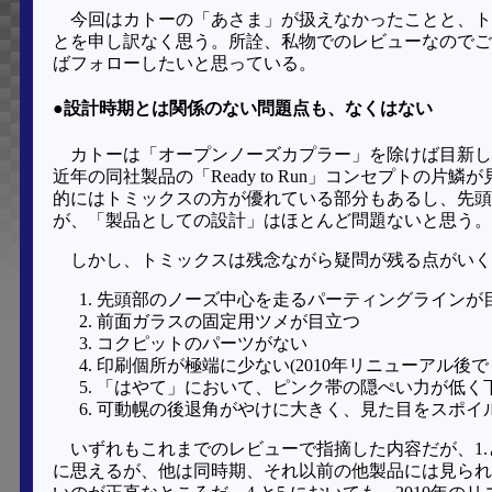
今回はカトーの「あさま」が扱えなかったことと、ト
とを申し訳なく思う。所詮、私物でのレビューなのでご
ばフォローしたいと思っている。
●設計時期とは関係のない問題点も、なくはない
カトーは「オープンノーズカプラー」を除けば目新し
近年の同社製品の「Ready to Run」コンセプトの
的にはトミックスの方が優れている部分もあるし、先頭
が、「製品としての設計」はほとんど問題ないと思う。
しかし、トミックスは残念ながら疑問が残る点がいく
先頭部のノーズ中心を走るパーティングラインが
前面ガラスの固定用ツメが目立つ
コクピットのパーツがない
印刷個所が極端に少ない(2010年リニューアル後で
「はやて」において、ピンク帯の隠ぺい力が低く
可動幌の後退角がやけに大きく、見た目をスポイ
いずれもこれまでのレビューで指摘した内容だが、1.
に思えるが、他は同時期、それ以前の他製品には見られ