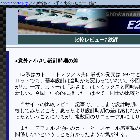
Speed Sphereトップ
>
新幹線
>
E2系
>
比較レビュー7 総評
比較レビュー7 総評
●意外と小さい設計時期の差
E2系はカトー・トミックス共に最初の発売は1997年
ロットでも、基本設計は当時から変わっていない。今回
がな。一方、カトーは「あさま」はトミックスと同時期
新しい。今回、中心的に扱った「はやて」同士の比較と
当サイトの比較レビュー記事で、ここまで設計時期に
較してみたところ、思ったより設計時期の差は感じなか
ったということになるが、複数回のリニューアルにより
また、デフォルメ傾向のカトーと、スケール感重視の
関係しないということも分かったような気がする。