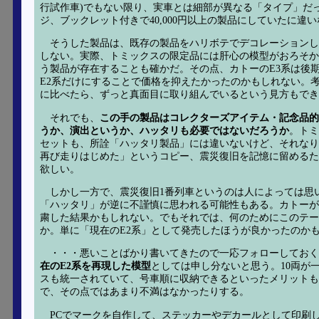
行試作車)でもない限り、実車とは細部が異なる「タイプ」だ
ジ、ブックレット付きで40,000円以上の製品にしていたに違
そうした製品は、既存の製品をハリボテでデコレーション
しない。実際、トミックスの限定品には肝心の模型がおろそか
う製品が存在することも確かだ。その点、カトーのE3系は後
E2系だけにすることで価格を抑えたかったのかもしれない。
に比べたら、ずっと真面目に取り組んでいるという見方もでき
それでも、
この手の製品はコレクターズアイテム・記念品
うか、演出というか、ハッタリも必要ではないだろうか
。トミ
セットも、所詮「ハッタリ製品」には違いないけど、それなり
再び走りはじめた」というコピー、震災復旧を記憶に留めるた
欲しい。
しかし一方で、震災復旧1番列車というのは人によっては思
「ハッタリ」が逆に不謹慎に思われる可能性もある。カトーが
粛した結果かもしれない。でもそれでは、何のためにこのテー
か。単に「現在のE2系」として発売したほうが良かったのか
・・・悪いことばかり書いてきたので一応フォローしてお
在のE2系を再現した模型
としては申し分ないと思う。10両が
スも統一されていて、号車順に収納できるといったメリットも
で、その点ではあまり不満はなかったりする。
PCでマークを自作して、ステッカーやデカールとして印刷