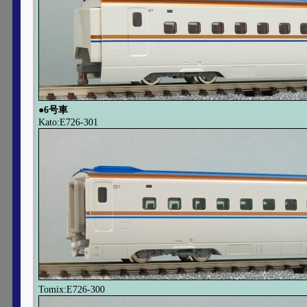
●6号車
Kato:E726-301
Tomix:E726-300