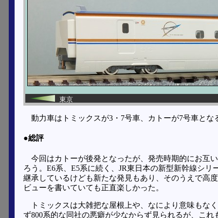
東京
動力車はトミックスが3・7号車、カトーが7号車とな
●総評
今回はカトーが後発となったが、発売時期的にお互い
ろう。E6系、E5系に続く、JR東日本の新型新幹線シリ
継承しているけども新たな発見もあり、そのうえで高度
ビューを書いていても正直楽しかった。
トミックスは大雑把な屋根上や、なにより意味もなく(
ず800系的な同社の悪癖が少なからず見られるが、こ