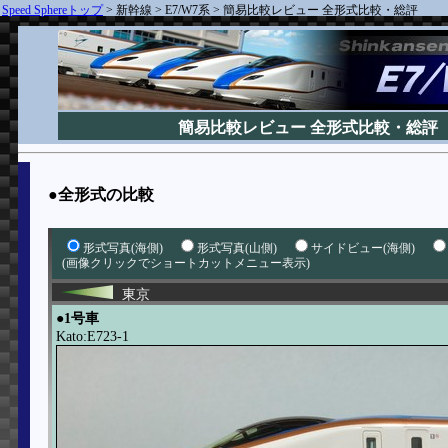
Speed Sphereトップ
>
新幹線
>
E7/W7系
>
簡易比較レビュー 全形式比較・総評
簡易比較レビュー 全形式比較・総評
●全形式の比較
形式写真(海側)
形式写真(山側)
サイドビュー(海側)
(画像クリックでショートカットメニュー表示)
東京
●1号車
Kato:E723-1