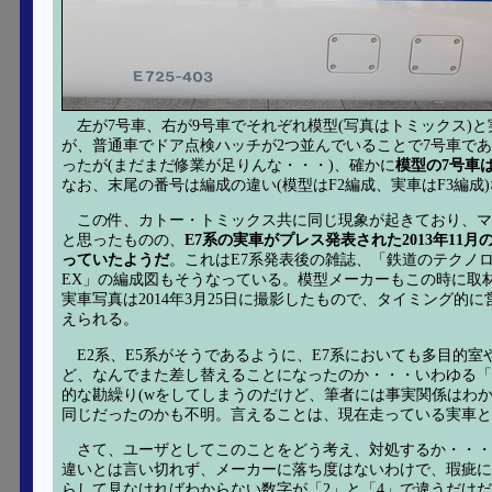
左が7号車、右が9号車でそれぞれ模型(写真はトミックス)
が、普通車でドア点検ハッチが2つ並んでいることで7号車で
ったが(まだまだ修業が足りんな・・・)、確かに
模型の7号車は
なお、末尾の番号は編成の違い(模型はF2編成、実車はF3編成
この件、カトー・トミックス共に同じ現象が起きており、
と思ったものの、
E7系の実車がプレス発表された2013年11月
っていたようだ
。これはE7系発表後の雑誌、「鉄道のテクノ
EX」の編成図もそうなっている。模型メーカーもこの時に取
実車写真は2014年3月25日に撮影したもので、タイミング的
えられる。
E2系、E5系がそうであるように、E7系においても多目的室
ど、なんでまた差し替えることになったのか・・・いわゆる「
的な勘繰り(wをしてしまうのだけど、筆者には事実関係はわ
同じだったのかも不明。言えることは、現在走っている実車と
さて、ユーザとしてこのことをどう考え、対処するか・・・
違いとは言い切れず、メーカーに落ち度はないわけで、瑕疵に
らして見なければわからない数字が「2」と「4」で違うだけだし、