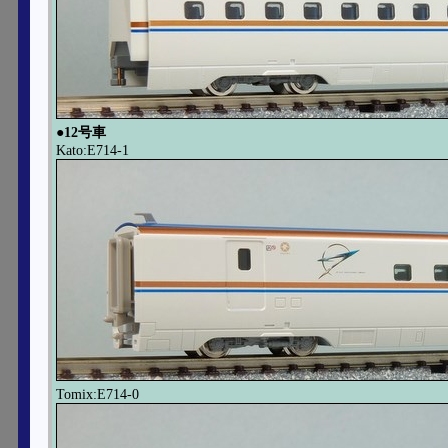
●12号車
Kato:E714-1
Tomix:E714-0