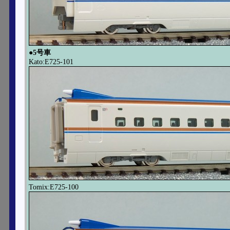
●5号車
Kato:E725-101
Tomix:E725-100