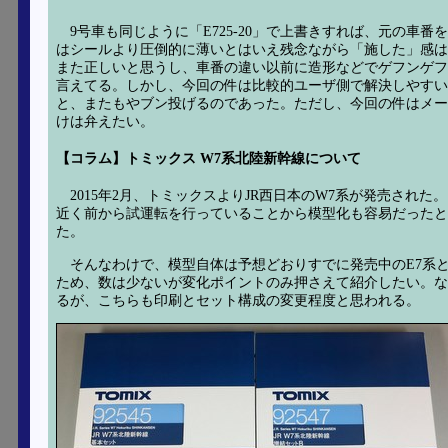
9号車も同じように「E725-20」で上書きすれば、元の
はシールより圧倒的に薄いとはいえ残念ながら「施した」感は
また正しいと思うし、車番の違い以前に造形などでゲフンゲフ
言えてる。しかし、今回の件は比較的ユーザ側で解決しやすい
と、またもやブン投げるのであった。ただし、今回の件はメー
けは弁えたい。
【コラム】トミックス W7系北陸新幹線について
2015年2月、トミックスよりJR西日本のW7系が発売された
近く前から試運転を行っていることから模型化も容易だったと考
た。
そんなわけで、模型自体は予想どおりすでに発売中のE7系
ため、数は少ないが変化ポイントのみ押さえて紹介したい。な
るが、こちらも印刷とセット構成の変更程度と思われる。