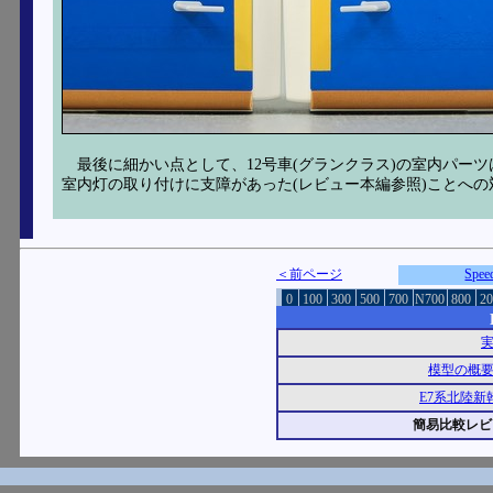
最後に細かい点として、12号車(グランクラス)の室内パー
室内灯の取り付けに支障があった(レビュー本編参照)ことへの
＜前ページ
Spe
0
100
300
500
700
N700
800
20
模型の概
E7系北陸新
簡易比較レビ