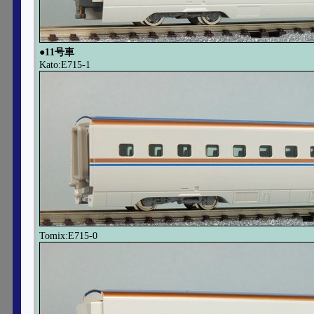
●11号車
Kato:E715-1
Tomix:E715-0