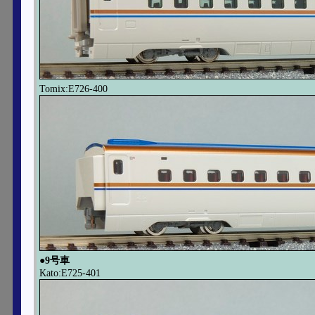
Tomix:E726-400
●9号車
Kato:E725-401