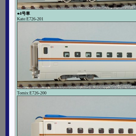
●4号車
Kato:E726-201
Tomix:E726-200