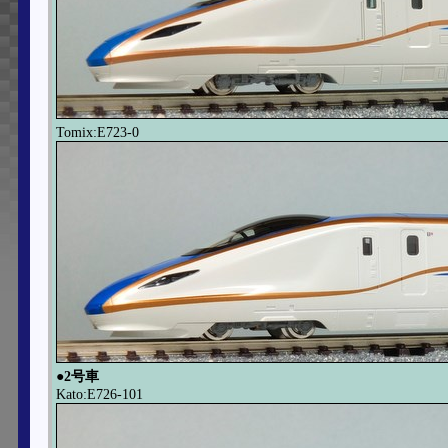
Tomix:E723-0
●2号車
Kato:E726-101