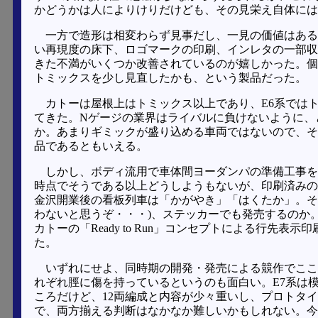
かどうかは人によりけりだけども、その見栄え自体には
一方で造形は相変わらず見事だし、一見の価値はある
い再現度の床下、ロゴマークの印刷、インレタの一部収
きた不満がいくつか改善されているのが嬉しかった。個
トミックスを少し見直したかも、という製品だった。
カトーは屋根上はトミックス以上であり、E6系では
てきた。Nゲージの業界はライバルに負けないように、
か。あまりギミックが盛り込める車両ではないので、そ
品であるともいえる。
しかし、ボディ流用で車体間ヨーダンパの準備工事を
時点でそうである以上どうしようもないが、印刷済みの
金沢開業後の看板列車は「かがやき」「はくたか」。そ
わないと思うぞ・・・)、ステッカーでも発売するのか
カトーの「Ready to Run」コンセプトによる行先
た。
いずれにせよ、同時期の開発・発売による競作でここ
れぞれ脛に傷を持っているというのも面白い。E7系は
ころだけど、12両編成と内容が少々重いし、プロトタイ
で、両方揃える判断はなかなか難しいかもしれない。今