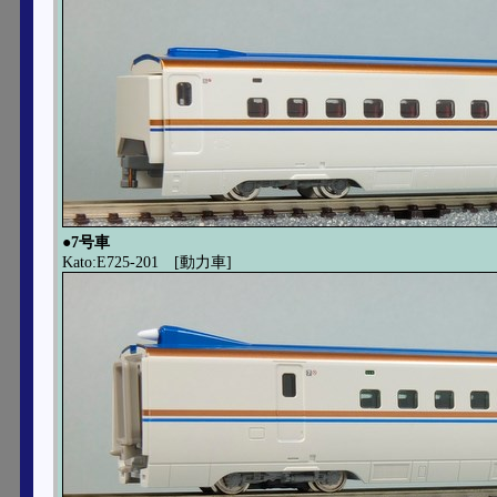
●7号車
Kato:E725-201 [動力車]