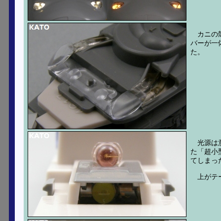
カニの
バーが一
た。
光源は
た「超小
てしまっ
上がテ