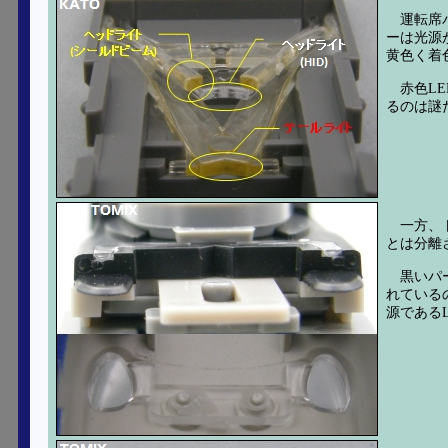
運転席
ーは光源
黄色く着
赤色L
るのは謎
一方、
とは分離
黒いパ
れている
源である