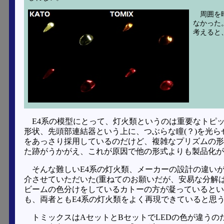
周囲を
なかった
考えると
E4系の模型にとって、灯火類というのは重要なトピ
形状、先頭部連結器という上に、つぶらな瞳(？)を光ら
をあっさり採用しているのだけど、複雑なプリズムの形
た跡がうかがえ、これが原因で他の形式よりも製品化が
そんな難しいE4系の灯火類、メーカーの設計の違い
介させていただいた(重ねてのお願いだが、安易な分解は
ビームの色分けをしているカトーの方が凝っているとい
も、両者ともE4系の灯火類をよく再現できていると思
トミックスはAセットとBセットでLEDの色が違うの