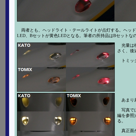
両者とも、ヘッドライト・テールライトが点灯する。ヘッド
LED、Bセットが黄色LEDとなる。筆者の所持品はBセット
光量は
さく、後
トミッ
あまり
写真で
編を参照
る。
真正面