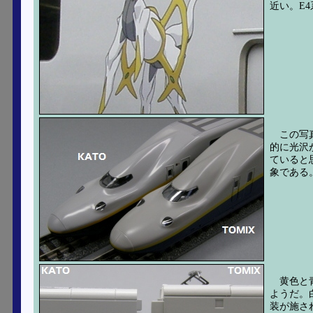
近い。E
この写
的に光沢
ていると
象である
黄色と
ようだ。
装が施さ