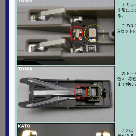
トミッ
非常にコ
る。
このユ
Aセット
カトー
色○、赤
まで伸び
このよ
感がある