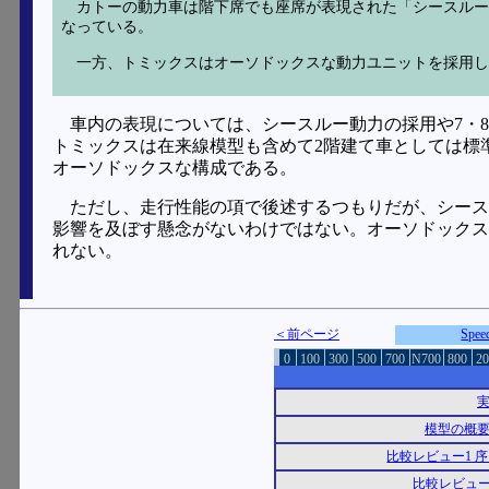
カトーの動力車は階下席でも座席が表現された「シースル
なっている。
一方、トミックスはオーソドックスな動力ユニットを採用
車内の表現については、シースルー動力の採用や7・
トミックスは在来線模型も含めて2階建て車としては標準
オーソドックスな構成である。
ただし、走行性能の項で後述するつもりだが、シース
影響を及ぼす懸念がないわけではない。オーソドックス
れない。
＜前ページ
Spe
0
100
300
500
700
N700
800
20
模型の概
比較レビュー1 
比較レビュー