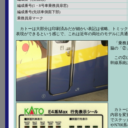
編成番号(1・8号車乗務員扉窓)
編成番号(先頭車側面下部)
乗務員扉マーク
カトーは大部分は印刷済みだが細かい表記は省略、トミッ
表現ができるという感じで、これは近年の両社のモデルに共通
「乗務
脇の「②
この②
幹線系統
カトー
内容を変
でステッ
やN70