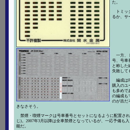
た。
トミッ
るか、サ
一方、
号、号車
と称した
失敗して
編成は
購入のユ
も多めで
の編成も
のが吉だ
きなさそう。
禁煙・喫煙マークは号車番号とセットになるように配置され
じ)。2007年3月以降は全車禁煙となっているが、一応予備
能だ。