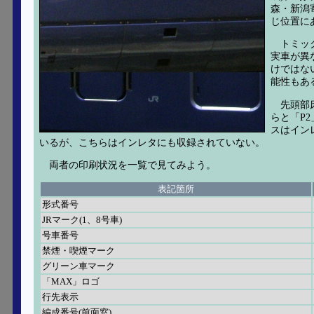
森・新潟
じ位置に
トミッ
実車が異
けではな
能性もあ
先頭部
らと「P
スはイン
いるが、こちらはインレタにも収録されていない。
両者の印刷状況を一覧で見てみよう。
表記箇所
形式番号
JRマーク(1、8号車)
号車番号
禁煙・喫煙マーク
グリーン車マーク
「MAX」ロゴ
行先表示
編成番号(前面窓)