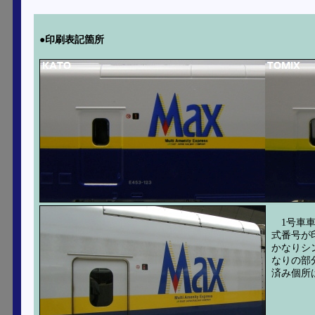
●印刷表記箇所
1号車
式番号が
かなりシ
なりの部
済み個所