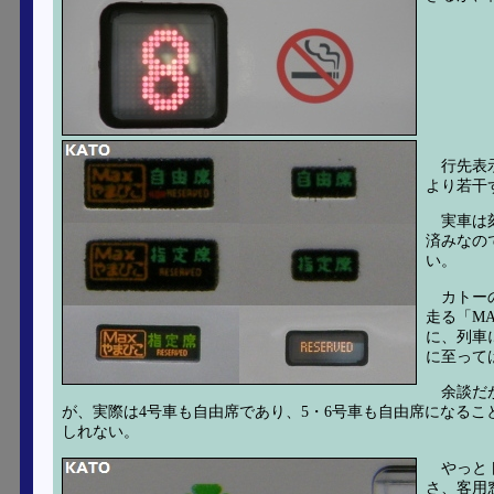
行先表
より若干
実車は
済みなの
い。
カトー
走る「M
に、列車
に至って
余談だ
が、実際は4号車も自由席であり、5・6号車も自由席になるこ
しれない。
やっと
さ、客用