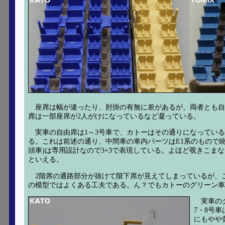
座席は幅が違ったり、肘掛の有無に差があるが、両者とも自由席
席は一部座席が2人がけになっているなど凝っている。
実車の自由席は1～3号車で、カトーはその通りになっている
る。これは前述の通り、中間車の車内パーツはE1系のもので統一
頭車)は専用設計なので3+3で表現している。よほど覗きこま
といえる。
2階席の通路部分が抜けて階下席が見えてしまっているが、
の模型ではよくある工夫である。ん？でもカトーのグリーン車
実車の
7・8号
にもやや