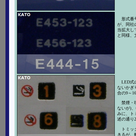
形式番
が、同社
当拡大し
と同様、
LED
ないかぎ
合の9～
禁煙・
ないが)
みに、ト
述の通り
トミッ
きるが、