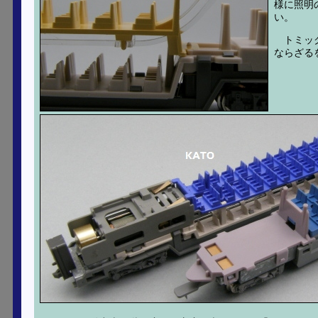
様に照明
い。
トミッ
ならざる