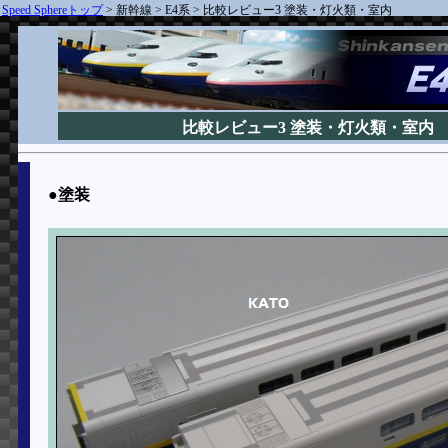
Speed Sphereトップ
>
新幹線
>
E4系
>
比較レビュー3 塗装・灯火類・室内
比較レビュー3 塗装・灯火類・室内
●塗装