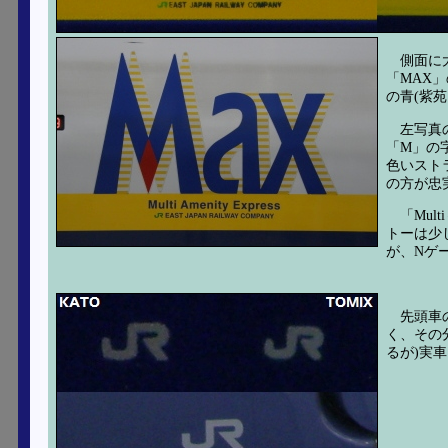
側面に
「MAX
の青(紫
左写真
「M」の
色いスト
の方が忠
「Mu
トーは少
が、Nゲ
先頭車
く、その
るが)実