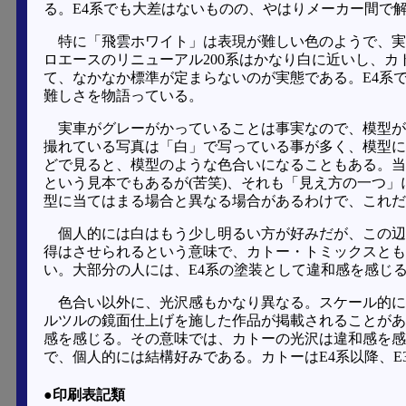
る。E4系でも大差はないものの、やはりメーカー間で
特に「飛雲ホワイト」は表現が難しい色のようで、実
ロエースのリニューアル200系はかなり白に近いし、カ
て、なかなか標準が定まらないのが実態である。E4系
難しさを物語っている。
実車がグレーがかっていることは事実なので、模型が
撮れている写真は「白」で写っている事が多く、模型に
どで見ると、模型のような色合いになることもある。当
という見本でもあるが(苦笑)、それも「見え方の一つ
型に当てはまる場合と異なる場合があるわけで、これだ
個人的には白はもう少し明るい方が好みだが、この辺
得はさせられるという意味で、カトー・トミックスとも
い。大部分の人には、E4系の塗装として違和感を感じ
色合い以外に、光沢感もかなり異なる。スケール的に
ルツルの鏡面仕上げを施した作品が掲載されることがあ
感を感じる。その意味では、カトーの光沢は違和感を感
で、個人的には結構好みである。カトーはE4系以降、E
●印刷表記類