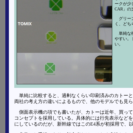
ークが少
CAR」
グリー
く、どち
単純な
やすい。
い。
単純に比較すると、過剰なくらい印刷済みのカトーと
両社の考え方の違いによるもので、他のモデルでも見ら
側面表示機の項でも書いたが、カトーは近年、買ってきてす
コンセプトを採用している。具体的には行先表示などを
にしているのだが、新幹線ではこのE4系が初採用で、