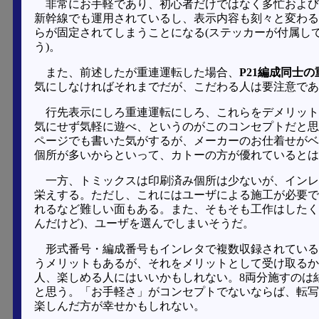
非常にお手軽であり、初心者だけではなく多忙および
新幹線でも運用されているし、表示内容も刻々と変わる
らが固定されてしまうことになる(ステッカーが付属し
う)。
また、前述したが重連運転した場合、
P21編成同士の
気にしなければそれまでだが、こだわる人は要注意であ
行先表示にしろ重連運転にしろ、これらをデメリット
気にせず気軽に遊べ、というのがこのコンセプトだと思
ページでも書いた気がするが、メーカーのお仕着せがベ
個所が多いからといって、カトーの方が優れているとは
一方、トミックスは印刷済み個所は少ないが、インレ
栄えする。ただし、これにはユーザによる施工が必要で
れるなど難しい面もある。また、そもそも工作はしたくない人
んだけど)、ユーザを選んでしまいそうだ。
形式番号・編成番号もインレタで複数収録されている
うメリットもあるが、それをメリットとして受け取るか
人、楽しめる人にはいいかもしれない。8両分施すのは
と思う。「お手軽さ」がコンセプトでないならば、転写
楽しんだ方が幸せかもしれない。