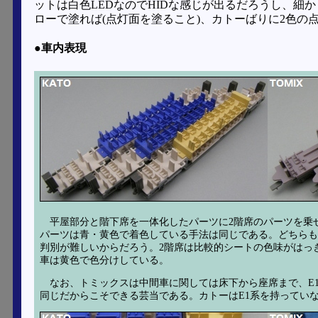
ットは白色LEDなのでHIDな感じが出るだろうし、細
ローで塗れば(点灯面を塗ること)、カトーばりに2色の
●車内表現
平屋部分と階下席を一体化したパーツに2階席のパーツを乗せ
パーツは青・黄色で着色している手法は同じである。どちらも
判別が難しいからだろう。2階席は比較的シートの色味がはっ
車は黄色で色分けしている。
なお、トミックスは中間車に関しては床下から座席まで、E1
同じだからこそできる芸当である。カトーはE1系を持ってい