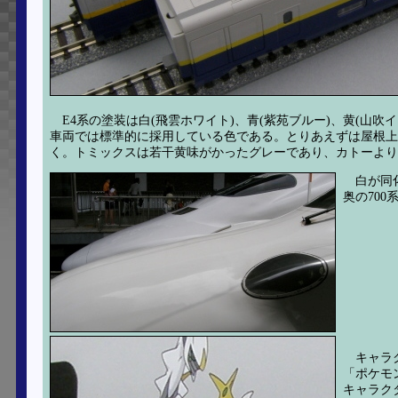
E4系の塗装は白(飛雲ホワイト)、青(紫苑ブルー)、黄(山吹
車両では標準的に採用している色である。とりあえずは屋根上
く。トミックスは若干黄味がかったグレーであり、カトーより
白が同
奥の70
キャラ
「ポケモ
キャラク