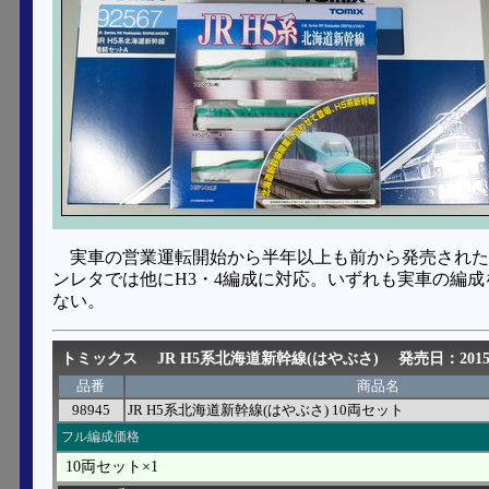
実車の営業運転開始から半年以上も前から発売された
ンレタでは他にH3・4編成に対応。いずれも実車の編成
ない。
トミックス
JR H5系北海道新幹線(はやぶさ)
発売日：2015
品番
商品名
98945
JR H5系北海道新幹線(はやぶさ) 10両セット
フル編成価格
10両セット×1