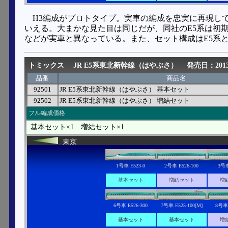
H3編成がプロトタイプ。実車の編成を忠実に再現し
いえる。大まかな見た目は同じだが、同社のE5系は初期
などが実車と異なっている。また、セット構成はE5系
トミックス
JR E5系東北新幹線（はやぶさ）
発売日：2013
品番
商品名
92501
JR E5系東北新幹線（はやぶさ） 基本セット
92502
JR E5系東北新幹線（はやぶさ） 増結セット
フル編成価格
基本セット×1 増結セット×1
東京
1号車 E523-0
2号車 E526-100
3号車
基本セット
増結セット
増
6号車 E526-300
7号車 E525-100[M]
8号車 
基本セット
基本セット
増