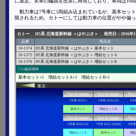
に選定。実車の編成を忠実に再現しており、車両は10
動力車は7号車に1両組み込まれているが、基本セッ
限されるため、カトーにしては動力車の位置がやや偏っ
カトー
H5系 北海道新幹線 ＜はやぶさ＞
発売日：2016年1
品番
商品名
10-1374
H5系 北海道新幹線 ＜はやぶさ＞ 基本セット
10-1375
H5系 北海道新幹線 ＜はやぶさ＞ 増結セットA
10-1376
H5系 北海道新幹線 ＜はやぶさ＞ 増結セットB
フル編成価格
基本セット×1 増結セットA×1 増結セットB×1
東京
1号車 H523-3
2号車 H526-103
3号車
基本セット
増結セットB
増結
6号車 H526-303
7号車 H525-103[M]
8号車 
増結セットA
基本セット
増結