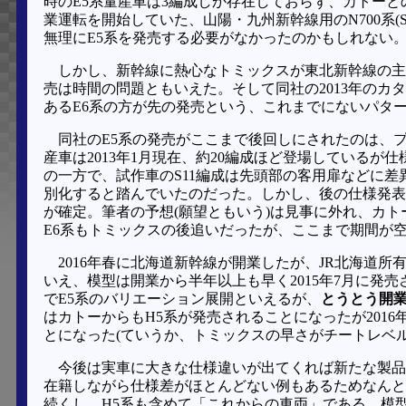
時のE5系量産車は3編成しか存在しておらず、カトー
業運転を開始していた、山陽・九州新幹線用のN700系(
無理にE5系を発売する必要がなかったのかもしれない
しかし、新幹線に熱心なトミックスが東北新幹線の主
売は時間の問題ともいえた。そして同社の2013年のカ
あるE6系の方が先の発売という、これまでにないパタ
同社のE5系の発売がここまで後回しにされたのは、
産車は2013年1月現在、約20編成ほど登場している
の一方で、試作車のS11編成は先頭部の客用扉などに差
別化すると踏んでいたのだった。しかし、後の仕様発表
が確定。筆者の予想(願望ともいう)は見事に外れ、カトー
E6系もトミックスの後追いだったが、ここまで期間が
2016年春に北海道新幹線が開業したが、JR北海道
いえ、模型は開業から半年以上も早く2015年7月に発
でE5系のバリエーション展開といえるが、
とうとう開
はカトーからもH5系が発売されることになったが2016
とになった(ていうか、トミックスの早さがチートレベ
今後は実車に大きな仕様違いが出てくれば新たな製品が
在籍しながら仕様差がほとんどない例もあるためなんと
続くし、H5系も含めて「これからの車両」である。模