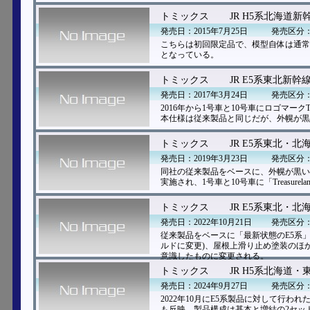
トミックス
JR H5系北海道新
発売日：2015年7月25日
発売区分
こちらは初回限定品で、模型自体は通常
となっている。
トミックス
JR E5系東北新幹線
発売日：2017年3月24日
発売区分
2016年から1号車と10号車にロゴマークTr
本仕様は従来製品と同じだが、外幌が黒い
トミックス
JR E5系東北・
発売日：2019年3月23日
発売区分
同社の従来製品をベースに、外幌が黒い
実施され、1号車と10号車に「Treasur
トミックス
JR E5系東北・北
発売日：2022年10月21日
発売区分
従来製品をベースに「最新状態のE5系
ルドに変更)、屋根上滑り止め塗装のほ
意識したものに変更される。
トミックス
JR H5系北海道
発売日：2024年9月27日
発売区分
2022年10月にE5系製品に対して行わ
も反映。製品構成は基本と増結の2セッ