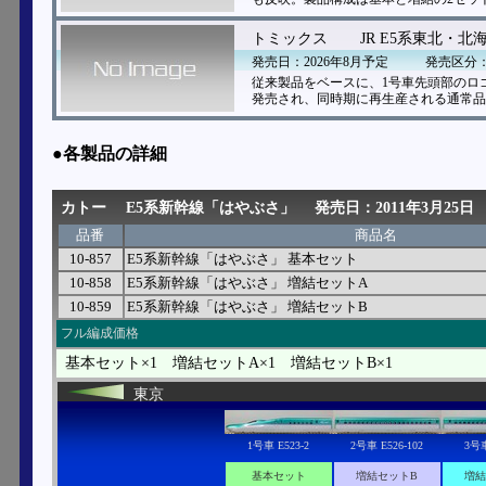
トミックス
JR E5系東北・北海
発売日：2026年8月予定
発売区分
従来製品をベースに、1号車先頭部のロゴマ
発売され、同時期に再生産される通常品の
●各製品の詳細
カトー
E5系新幹線「はやぶさ」
発売日：2011年3月25日
品番
商品名
10-857
E5系新幹線「はやぶさ」 基本セット
10-858
E5系新幹線「はやぶさ」 増結セットA
10-859
E5系新幹線「はやぶさ」 増結セットB
フル編成価格
基本セット×1 増結セットA×1 増結セットB×1
東京
1号車 E523-2
2号車 E526-102
3号車
基本セット
増結セットB
増結