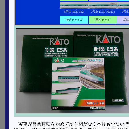
6号車 E526-302
7号車 E525-102[M]
8号車 
増結セットA
基本セット
増結
実車が営業運転を始めてから間がなく本数も少ない時