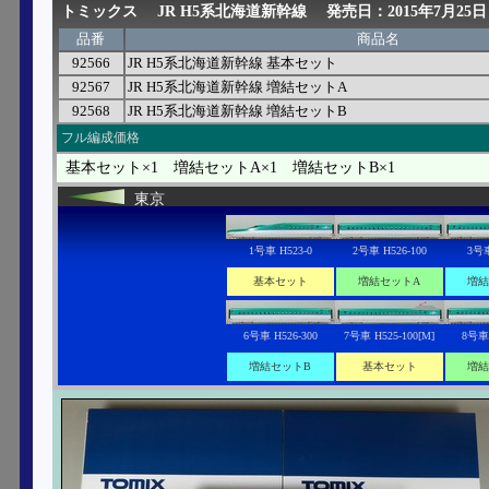
トミックス
JR H5系北海道新幹線
発売日：2015年7月25日
品番
商品名
92566
JR H5系北海道新幹線 基本セット
92567
JR H5系北海道新幹線 増結セットA
92568
JR H5系北海道新幹線 増結セットB
フル編成価格
基本セット×1 増結セットA×1 増結セットB×1
東京
1号車 H523-0
2号車 H526-100
3号車
基本セット
増結セットA
増結
6号車 H526-300
7号車 H525-100[M]
8号車 
増結セットB
基本セット
増結